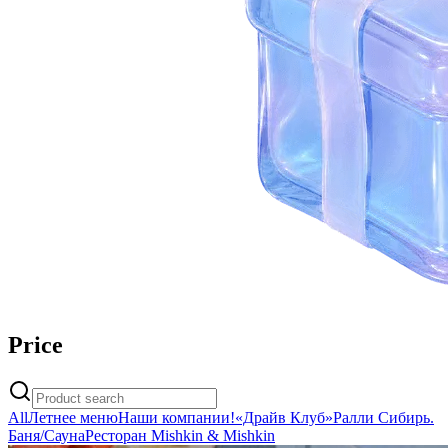
Price
All
Летнее меню
Наши компании!
«Драйв Клуб»
Ралли Сибирь.
Баня/Сауна
Ресторан Mishkin & Mishkin