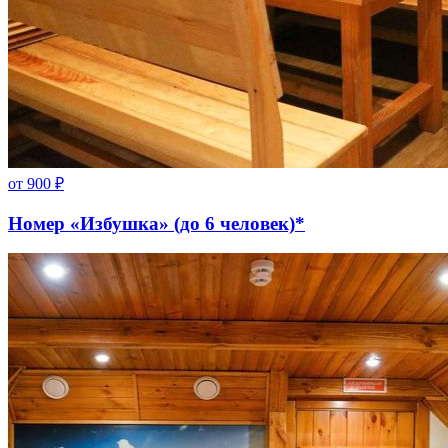
от
900
₽
Номер «Избушка» (до 6 человек)*