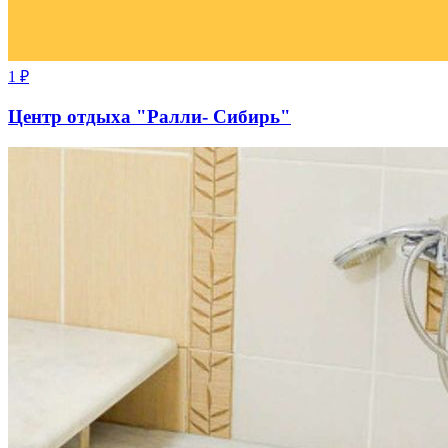
1
₽
Центр отдыха "Ралли- Сибирь"