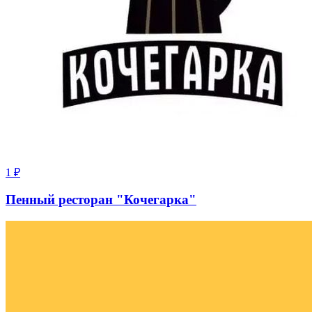
1
₽
Пенный ресторан "Кочегарка"