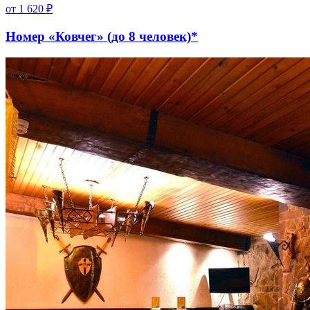
от
1 620
₽
Номер «Ковчег» (до 8 человек)*