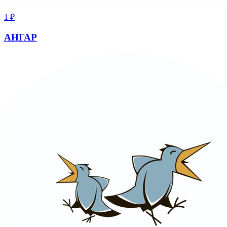
1
₽
АНГАР