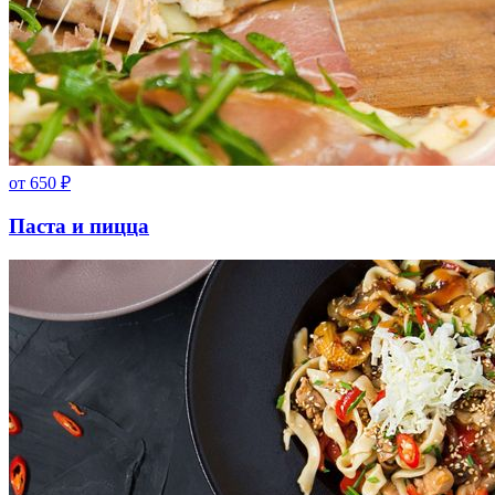
от
650
₽
Паста и пицца