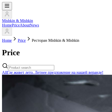
Mishkin & Mishkin
Home
Price
About
News
Home
Price
Ресторан Mishkin & Mishkin
Price
All
Где живет лето. Летнее предложение на нашей веранде!