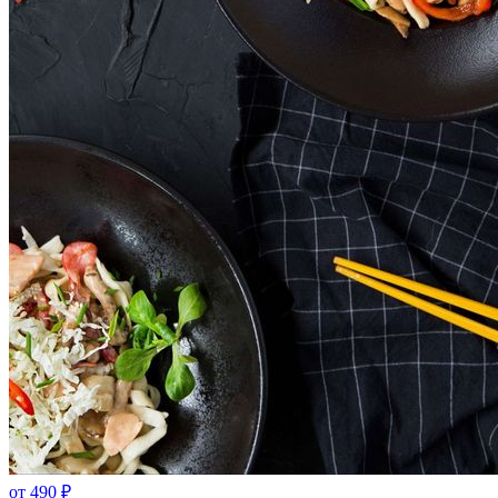
от
490
₽