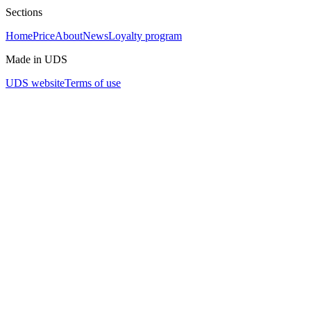
⚡️ Возможность попасть в Клуб «Драйв» и стать частью
Sections
сообщества
Home
Price
About
News
Loyalty program
Подробности — у администратора.
Made in UDS
Всё в одном месте. Всё в одной ночи. Ждём тебя в 22:00.
UDS website
Terms of use
Бронь столов:
📞 50-60-70
📲 ТГ/Макс: +7 900 670 6070
📍 ул. Кемеровская, 1/2