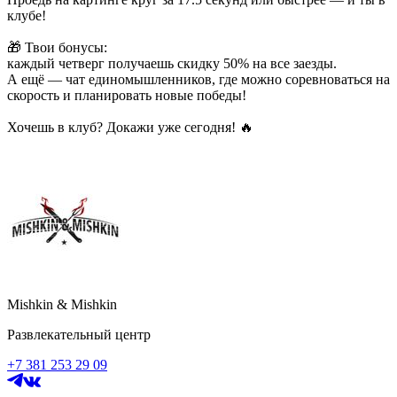
клубе!
🎁 Твои бонусы:
каждый четверг получаешь скидку 50% на все заезды.
А ещё — чат единомышленников, где можно соревноваться на
скорость и планировать новые победы!
Хочешь в клуб? Докажи уже сегодня! 🔥
КЛУБНАЯ НОЧЬ С 22:00
▪️ Диджеи Ricky Stark и Boyko
▪️ Более 80 позиций в барной карте
▪️ Фирменные винные коктейли с эффектной подачей
▪️ Караоке с 20:00
▪️ Танцпол и атмосфера настоящей клубной ночи
🏎 И главное, чего нет больше нигде — ночной картинг и
автосимуляторы до 03:00
Mishkin & Mishkin
⚡️ Заезды на новых картах
Развлекательный центр
⚡️ Автосимуляторы для любителей виртуальных гонок
+7 381 253 29 09
⚡️ Соревнования с друзьями за лучшее время круга