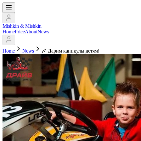
Mishkin & Mishkin
Home
Price
About
News
Home
News
🎉 Дарим каникулы детям!