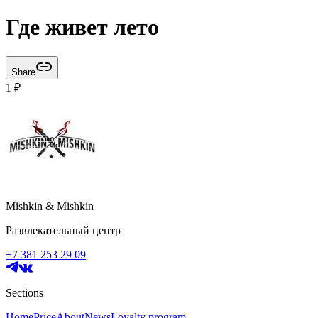
Где живет лето
Share
1
₽
Mishkin & Mishkin
Развлекательный центр
+7 381 253 29 09
Sections
Home
Price
About
News
Loyalty program