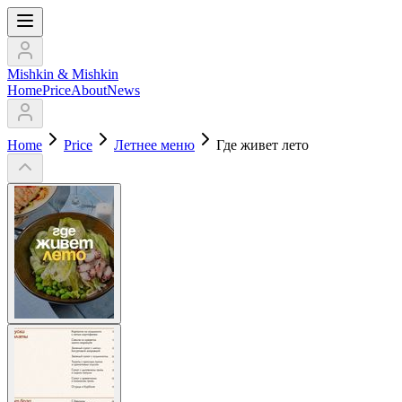
Mishkin & Mishkin
Home
Price
About
News
Home
Price
Летнее меню
Где живет лето